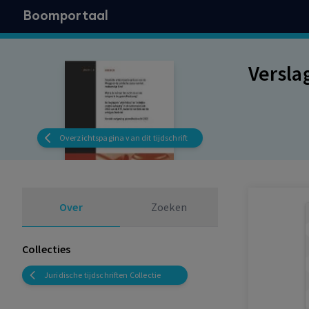
Boomportaal
Versla
Overzichtspagina van dit tijdschrift
Over
Zoeken
Collecties
Juridische tijdschriften Collectie