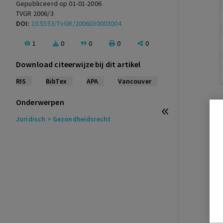
Gepubliceerd op 01-01-2006
TVGR 2006/3
DOI:
10.5553/TvGR/2006030003004
1
0
0
0
0
Download citeerwijze bij dit artikel
RIS
BibTex
APA
Vancouver
Onderwerpen
Juridisch
> Gezondheidsrecht