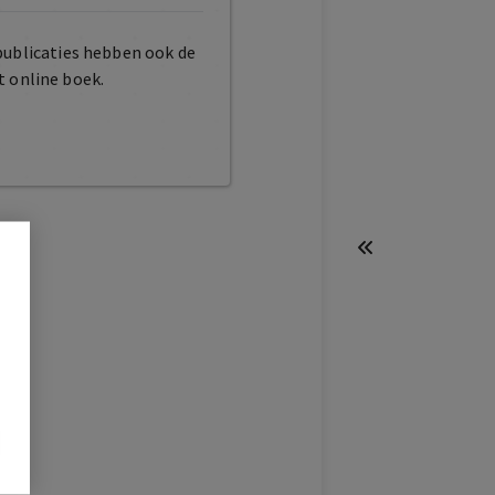
publicaties hebben ook de
t online boek.