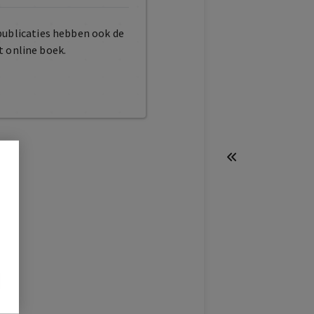
publicaties hebben ook de
t online boek.