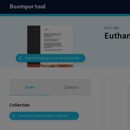
Boomportaal
H.F.L. Nys
Euthan
Overzichtspagina van dit tijdschrift
Over
Zoeken
Collecties
Juridische tijdschriften Collectie