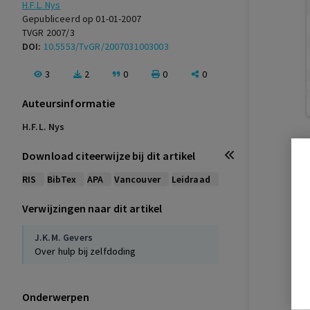
H.F.L. Nys
Gepubliceerd op 01-01-2007
TVGR 2007/3
DOI:
10.5553/TvGR/2007031003003
3
2
0
0
0
Auteursinformatie
H.F.L. Nys
Download citeerwijze bij dit artikel
RIS
BibTex
APA
Vancouver
Leidraad
Verwijzingen naar dit artikel
J.K.M. Gevers
Over hulp bij zelfdoding
Onderwerpen