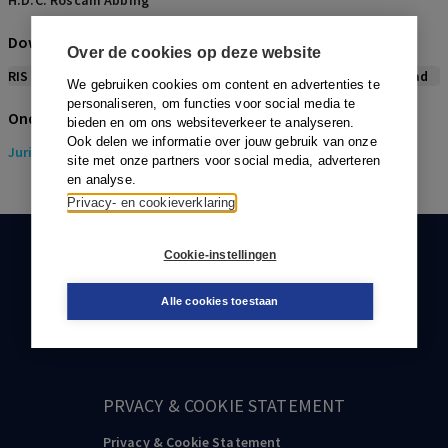
H.D.C. Roscam Abbing
Download citeerwijze bij dit artikel
Over de cookies op deze website
RIS
BibTex
APA
Vancouver
Leidraad
We gebruiken cookies om content en advertenties te
personaliseren, om functies voor social media te
Onderwerpen
bieden en om ons websiteverkeer te analyseren.
Ook delen we informatie over jouw gebruik van onze
Juridisch
> Gezondheidsrecht
site met onze partners voor social media, adverteren
en analyse.
Privacy- en cookieverklaring
Cookie-instellingen
KLANTENSERVICE
088-0301000
Alle cookies toestaan
klantenservice@boom.nl
PRVACY & COOKIE STATEMENT
Privacy & Cookie Statement