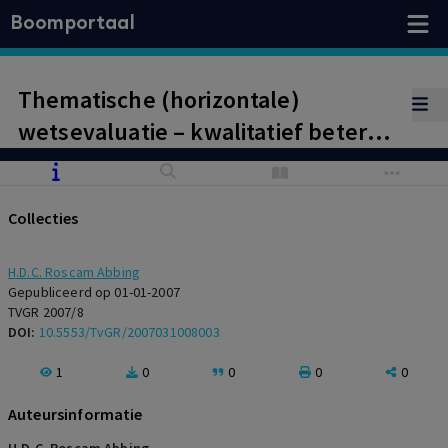
Boomportaal
Thematische (horizontale)
wetsevaluatie – kwalitatief betere
(toepassing)
gezondheidsregelgeving
Collecties
H.D.C. Roscam Abbing
Gepubliceerd op 01-01-2007
TVGR 2007/8
DOI:
10.5553/TvGR/2007031008003
1
0
0
0
0
Auteursinformatie