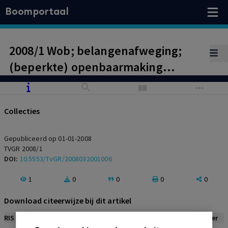
Boomportaal
2008/1 Wob; belangenafweging;
(beperkte) openbaarmaking
stukken IGZ met uitzondering van
persoonsgegevens in casu
Collecties
gerechtvaardigd
Gepubliceerd op 01-01-2008
TVGR 2008/1
DOI:
10.5553/TvGR/2008032001006
1
0
0
0
0
Download citeerwijze bij dit artikel
RIS
BibTex
APA
Vancouver