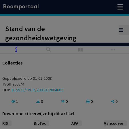
Boomportaal
Stand van de
gezondheidswetgeving
Collecties
Gepubliceerd op 01-01-2008
TVGR 2008/4
DOI:
10.5553/TvGR/2008032004005
1
0
0
0
0
Download citeerwijze bij dit artikel
RIS
BibTex
APA
Vancouver