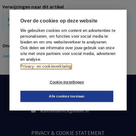
Verwijzingen naar dit artikel
C.B.M.C. Zegveld
,
M.G.E. Bonnier
Over de cookies op deze website
‘Samen beslissen’: hoe doe je dat?
We gebruiken cookies om content en advertenties te
personaliseren, om functies voor social media te
bieden en om ons websiteverkeer te analyseren.
Onderwerpen
Ook delen we informatie over jouw gebruik van onze
site met onze partners voor social media, adverteren
Juridisch
> Gezondheidsrecht
en analyse.
Privacy- en cookieverklaring
Cookie-instellingen
KLANTENSERVICE
Alle cookies toestaan
088-0301000
klantenservice@boom.nl
PRVACY & COOKIE STATEMENT