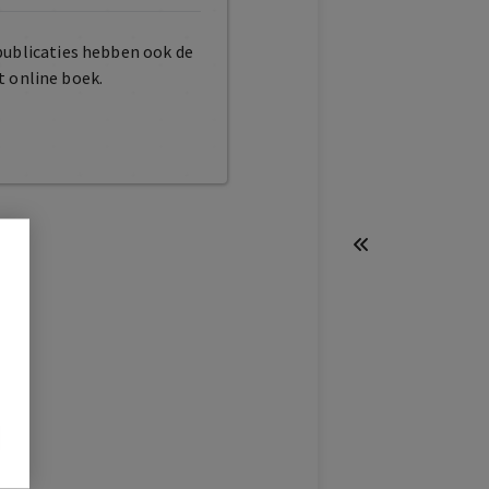
publicaties hebben ook de
t online boek.