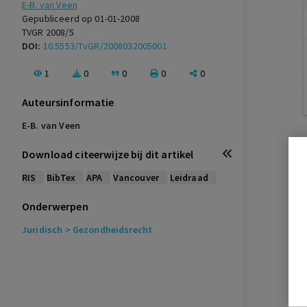
E-B. van Veen
Gepubliceerd op 01-01-2008
TVGR 2008/5
DOI:
10.5553/TvGR/2008032005001
1
0
0
0
0
Auteursinformatie
E-B. van Veen
Download citeerwijze bij dit artikel
RIS
BibTex
APA
Vancouver
Leidraad
Onderwerpen
Juridisch
> Gezondheidsrecht