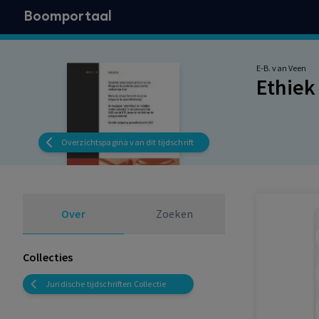
Boomportaal
E-B. van Veen
Ethiek 
Overzichtspagina van dit tijdschrift
Over
Zoeken
Collecties
Juridische tijdschriften Collectie