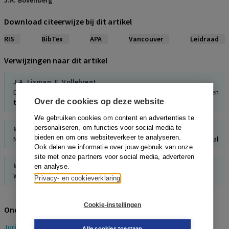
J.A. Bovenberg
Download citeerwijze bij dit artikel
RIS
BibTex
APA
Vancouver
Leidraad
Verwijzingen naar dit artikel
J.A. Lisman
,
E. Vollebregt
De Verordening geavanceerde therapie in theorie en praktijk: een
Over de cookies op deze website
tussenstand
We gebruiken cookies om content en advertenties te
personaliseren, om functies voor social media te
M.C. Ploem
bieden en om ons websiteverkeer te analyseren.
N. van Gelder, Commercialisering van menselijk lichaamsmateriaal
Ook delen we informatie over jouw gebruik van onze
site met onze partners voor social media, adverteren
M.C. Ploem
,
E. Kranendonk
en analyse.
Wet zeggenschap lichaamsmateriaal
Privacy- en cookieverklaring
Cookie-instellingen
Onderwerpen
Juridisch
> Gezondheidsrecht
Alle cookies toestaan