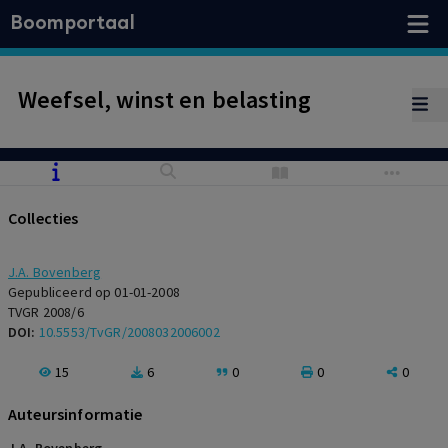
Boomportaal
Weefsel, winst en belasting
Collecties
J.A. Bovenberg
Gepubliceerd op 01-01-2008
TVGR 2008/6
DOI:
10.5553/TvGR/2008032006002
15
6
0
0
0
Auteursinformatie