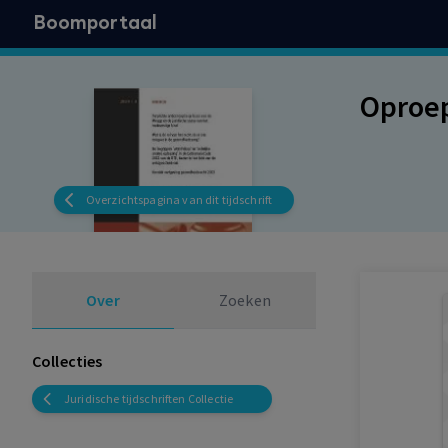
Boomportaal
Oproep
Overzichtspagina van dit tijdschrift
Over
Zoeken
Collecties
Juridische tijdschriften Collectie