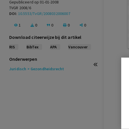
Gepubliceerd op 01-01-2008
TVGR 2008/6
DOI:
10.5553/TvGR/2008032006007
1
0
0
0
0
Download citeerwijze bij dit artikel
RIS
BibTex
APA
Vancouver
Onderwerpen
Juridisch
> Gezondheidsrecht