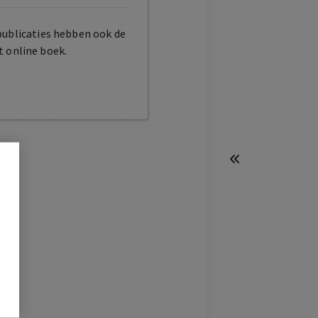
publicaties hebben ook de
t online boek.