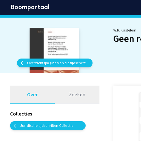
Boomportaal
W.R. Kastelein
Geen r
Overzichtspagina van dit tijdschrift
Over
Zoeken
Collecties
Juridische tijdschriften Collectie