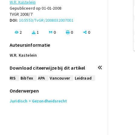
W.R. Kastelein
Gepubliceerd op 01-01-2008
TVGR 2008/7
DOI:
10.5553/TvGR/2008032007001
2
1
0
0
0
Auteursinformatie
W.R. Kastelein
Download citeerwijze bij dit artikel
RIS
BibTex
APA
Vancouver
Leidraad
Onderwerpen
Juridisch
> Gezondheidsrecht