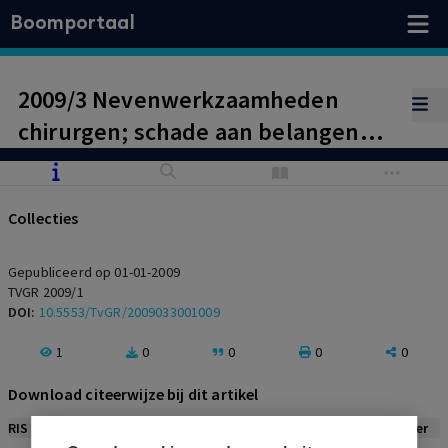
Boomportaal
2009/3 Nevenwerkzaamheden
chirurgen; schade aan belangen
ziekenhuis: toestemming terecht
onthouden
Collecties
Gepubliceerd op 01-01-2009
TVGR 2009/1
DOI:
10.5553/TvGR/2009033001009
1
0
0
0
0
Download citeerwijze bij dit artikel
RIS
BibTex
APA
Vancouver