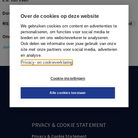
E.B. van Veen
Download citeerwijze bij dit artikel
Over de cookies op deze website
RIS
BibTex
APA
Vancouver
Leidraad
We gebruiken cookies om content en advertenties te
personaliseren, om functies voor social media te
Onderwerpen
bieden en om ons websiteverkeer te analyseren.
Ook delen we informatie over jouw gebruik van onze
Juridisch
> Gezondheidsrecht
site met onze partners voor social media, adverteren
en analyse.
Privacy- en cookieverklaring
Cookie-instellingen
KLANTENSERVICE
088-0301000
Alle cookies toestaan
klantenservice@boom.nl
PRVACY & COOKIE STATEMENT
Privacy & Cookie Statement