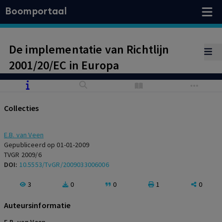
Boomportaal
De implementatie van Richtlijn
2001/20/EC in Europa
Collecties
E.B. van Veen
Gepubliceerd op 01-01-2009
TVGR 2009/6
DOI:
10.5553/TvGR/2009033006006
3
0
0
1
0
Auteursinformatie