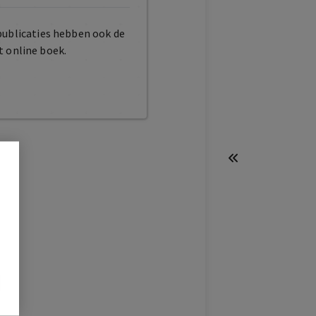
publicaties hebben ook de
t online boek.