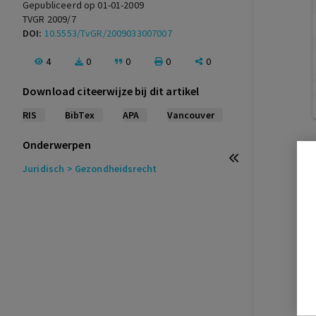
Gepubliceerd op 01-01-2009
TVGR 2009/7
DOI:
10.5553/TvGR/2009033007007
4
0
0
0
0
Download citeerwijze bij dit artikel
RIS
BibTex
APA
Vancouver
Onderwerpen
Juridisch
> Gezondheidsrecht