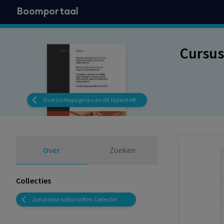
Boomportaal
Cursus
Overzichtspagina van dit tijdschrift
Over
Zoeken
Collecties
Juridische tijdschriften Collectie