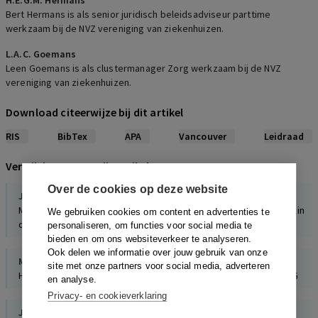
H.E.G.M. Hermans
Bert Hermans is als senior juridisch beleidsadviseur parttime
werkzaam bij de NVZ vereniging van ziekenhuizen.
L.A.C. Goemans
Leen Goemans is als clustermanager Zorg werkzaam bij de NVZ
vereniging van ziekenhuizen.
Download citeerwijze bij dit artikel
RIS
BibTex
APA
Vancouver
Leidraad
Verwijzingen naar dit artikel
Over de cookies op deze website
J.G. Sijmons
Maatschappelijk ondernemen en toezicht op publieke belangen in
We gebruiken cookies om content en advertenties te
de zorg?
personaliseren, om functies voor social media te
bieden en om ons websiteverkeer te analyseren.
Ook delen we informatie over jouw gebruik van onze
M.E. Gelpke
,
W.I. Koelewijn
site met onze partners voor social media, adverteren
Het wetsvoorstel Wet aanvulling instrumenten bekostiging WMG
en analyse.
Privacy- en cookieverklaring
J.G. Sijmons