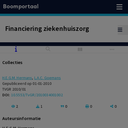
Boomportaal
Financiering ziekenhuiszorg
Collecties
H.E.G.M. Hermans
,
L.A.C. Goemans
Gepubliceerd op 01-01-2010
TVGR 2010/01
DOI:
10.5553/TvGR/2010034001002
2
1
0
0
0
Auteursinformatie