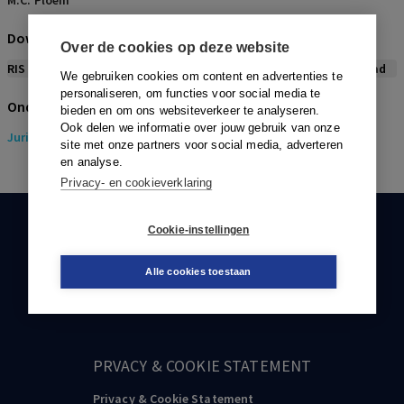
M.C. Ploem
Download citeerwijze bij dit artikel
Over de cookies op deze website
RIS
BibTex
APA
Vancouver
Leidraad
We gebruiken cookies om content en advertenties te
personaliseren, om functies voor social media te
Onderwerpen
bieden en om ons websiteverkeer te analyseren.
Ook delen we informatie over jouw gebruik van onze
Juridisch
> Gezondheidsrecht
site met onze partners voor social media, adverteren
en analyse.
Privacy- en cookieverklaring
Cookie-instellingen
KLANTENSERVICE
088-0301000
Alle cookies toestaan
klantenservice@boom.nl
PRVACY & COOKIE STATEMENT
Privacy & Cookie Statement