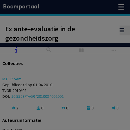
Boomportaal
Ex ante-evaluatie in de
gezondheidszorg
Collecties
M.C. Ploem
Gepubliceerd op 01-04-2010
TVGR 2010/02
DOI:
10.5553/TvGR/2010034002001
2
0
0
0
0
Auteursinformatie