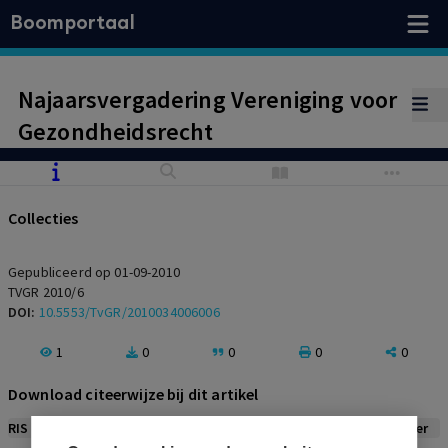
Boomportaal
Najaarsvergadering Vereniging voor
Gezondheidsrecht
Collecties
Gepubliceerd op 01-09-2010
TVGR 2010/6
DOI:
10.5553/TvGR/2010034006006
1
0
0
0
0
Download citeerwijze bij dit artikel
RIS
BibTex
APA
Vancouver