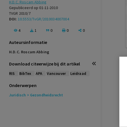
H.D.C. Roscam Abbing
Gepubliceerd op 01-11-2010
TVGR 2010/7
DOI:
10.5553/TvGR/2010034007004
4
1
0
0
0
Auteursinformatie
H.D.C. Roscam Abbing
Download citeerwijze bij dit artikel
RIS
BibTex
APA
Vancouver
Leidraad
Onderwerpen
Juridisch
> Gezondheidsrecht