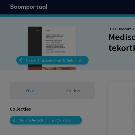
Boomportaal
H.D.C. Roscam A
Medisc
tekor
Overzichtspagina van dit tijdschrift
Over
Zoeken
Collecties
Juridische tijdschriften Collectie