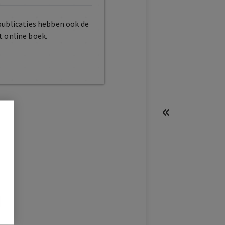
publicaties hebben ook de
t online boek.