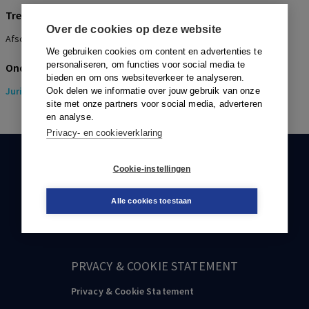
Trefwoorden
Over de cookies op deze website
Afschaffing bonus/malusregeling extramurale AWBZ
We gebruiken cookies om content en advertenties te
personaliseren, om functies voor social media te
Onderwerpen
bieden en om ons websiteverkeer te analyseren.
Juridisch
> Gezondheidsrecht
Ook delen we informatie over jouw gebruik van onze
site met onze partners voor social media, adverteren
en analyse.
Privacy- en cookieverklaring
KLANTENSERVICE
Cookie-instellingen
088-0301000
Alle cookies toestaan
klantenservice@boom.nl
PRVACY & COOKIE STATEMENT
Privacy & Cookie Statement