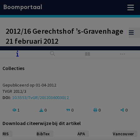
Boomportaal
2012/16 Gerechtshof ’s-Gravenhage
21 februari 2012
Collecties
Gepubliceerd op 01-04-2012
TVGR 2012/3
DOI:
10.5553/TvGR/2012036003012
1
0
0
0
0
Download citeerwijze bij dit artikel
RIS
BibTex
APA
Vancouver