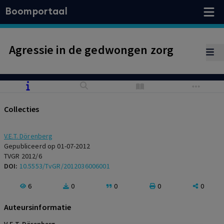
Boomportaal
Agressie in de gedwongen zorg
Collecties
V.E.T. Dörenberg
Gepubliceerd op 01-07-2012
TVGR 2012/6
DOI:
10.5553/TvGR/2012036006001
6
0
0
0
0
Auteursinformatie