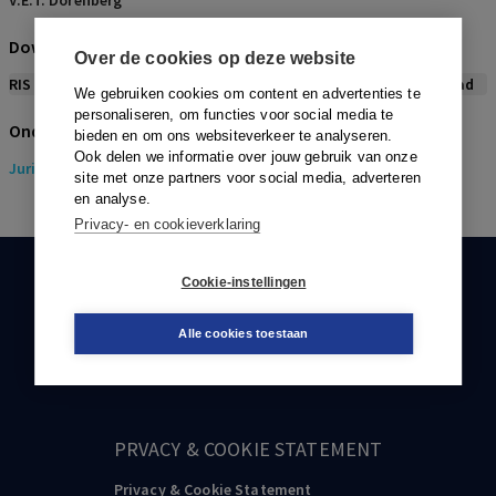
V.E.T. Dörenberg
Download citeerwijze bij dit artikel
Over de cookies op deze website
RIS
BibTex
APA
Vancouver
Leidraad
We gebruiken cookies om content en advertenties te
personaliseren, om functies voor social media te
Onderwerpen
bieden en om ons websiteverkeer te analyseren.
Ook delen we informatie over jouw gebruik van onze
Juridisch
> Gezondheidsrecht
site met onze partners voor social media, adverteren
en analyse.
Privacy- en cookieverklaring
Cookie-instellingen
KLANTENSERVICE
088-0301000
Alle cookies toestaan
klantenservice@boom.nl
PRVACY & COOKIE STATEMENT
Privacy & Cookie Statement