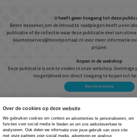
U heeft geen toegang tot deze public
Beste bezoeker, om de inhoud te raadplegen heeft u een a
publicatie of de collectie waar deze publicatie deel van uit
klantenservice@boomportaal.nl
voor meer informatie ov
prijzen.
Kopen in de webshop
Deze publicatie is ook te vinden in onze webshop. Sommige 
mogelijkheid om direct toegang te kopen tot he
Naar de webshop
Over de cookies op deze website
We gebruiken cookies om content en advertenties te personaliseren, om
functies voor social media te bieden en om ons websiteverkeer te
analyseren. Ook delen we informatie over jouw gebruik van onze site
met onze partners voor social media, adverteren en analyse.