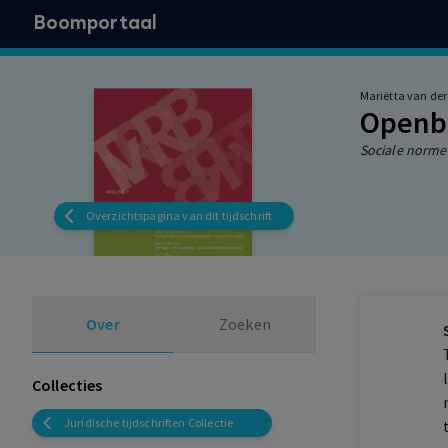
Boomportaal
Mariëtta van der
Openba
Sociale normen
Overzichtspagina van dit tijdschrift
Over
Zoeken
Collecties
Juridische tijdschriften Collectie