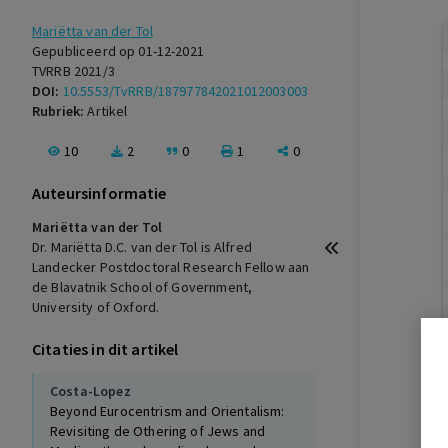
Mariëtta van der Tol
Gepubliceerd op 01-12-2021
TVRRB 2021/3
DOI:
10.5553/TvRRB/187977842021012003003
Rubriek:
Artikel
10
2
0
1
0
Auteursinformatie
Mariëtta van der Tol
Dr. Mariëtta D.C. van der Tol is Alfred
Landecker Postdoctoral Research Fellow aan
de Blavatnik School of Government,
University of Oxford.
Citaties in dit artikel
Costa-Lopez
Beyond Eurocentrism and Orientalism:
Revisiting de Othering of Jews and