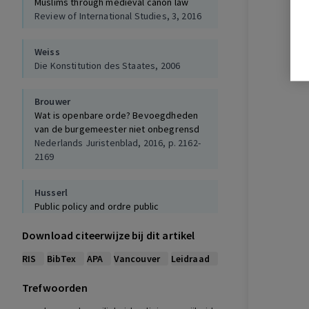
Muslims through medieval canon law
Review of International Studies, 3, 2016
Weiss
Die Konstitution des Staates, 2006
Brouwer
Wat is openbare orde? Bevoegdheden
van de burgemeester niet onbegrensd
Nederlands Juristenblad, 2016, p. 2162-
2169
Husserl
Public policy and ordre public
Virginia Law Review, 1, 1938
Download citeerwijze bij dit artikel
Trispiotis
RIS
BibTex
APA
Vancouver
Leidraad
Two interprétations of living together in
European human rights law
Trefwoorden
Cambridge Law Journal, 1, 2016