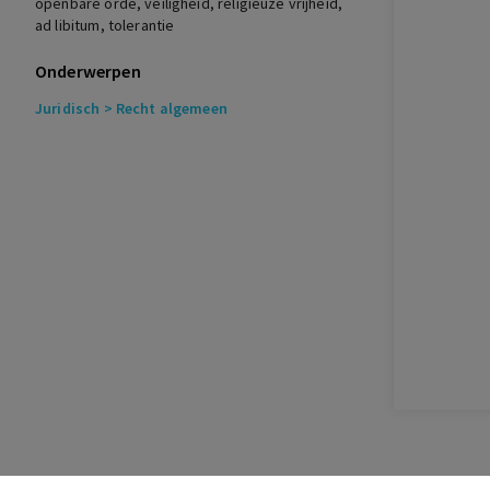
openbare orde, veiligheid, religieuze vrijheid,
ad libitum, tolerantie
Everett,
Vince
Jewish-Muslim Interactions (Francophone
Onderwerpen
postcolonial studies), 2020
Juridisch
> Recht algemeen
Berger
Rechtsgronden voor een verbod op
gezichtsbedekkende sluier in Frankrijk,
België en Nederland
Tijdschrift voor Religie, Recht en Beleid,
3, 2010
Sasse van IJsselt, van
Hoogste bestuursrechter in Frankrijk acht
boerkiniverbod strijdig met grondrechten
Tijdschrift voor Religie, Recht en Beleid,
3, 2016