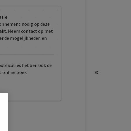
atie
bonnement nodig op deze
maakt. Neem contact op met
er de mogelijkheden en
publicaties hebben ook de
t online boek.