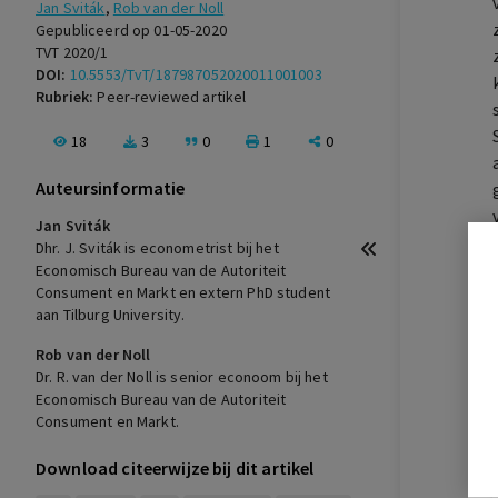
Jan Sviták
,
Rob van der Noll
Gepubliceerd op 01-05-2020
TVT 2020/1
DOI:
10.5553/TvT/187987052020011001003
Rubriek:
Peer-reviewed artikel
18
3
0
1
0
Auteursinformatie
Jan Sviták
Dhr. J. Sviták is econometrist bij het
Economisch Bureau van de Autoriteit
Consument en Markt en extern PhD student
aan Tilburg University.
Rob van der Noll
Dr. R. van der Noll is senior econoom bij het
Economisch Bureau van de Autoriteit
Consument en Markt.
Download citeerwijze bij dit artikel