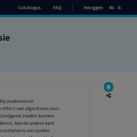
Catalogus
FAQ
Inloggen
NL
sie
bij academici en
 effect van algoritmes voor
tilzwijgend zouden kunnen
eren). Aan de andere kant
 te complex is om zonder