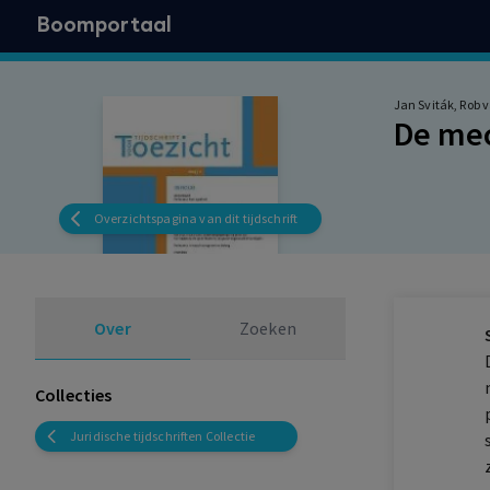
Boomportaal
Jan Sviták, Rob v
De mec
Overzichtspagina van dit tijdschrift
Over
Zoeken
Collecties
Juridische tijdschriften Collectie