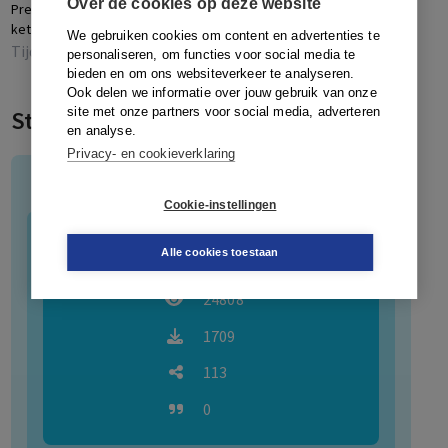
Over de cookies op deze website
Prestatiemeting en
Naar intelligent presteren.
H
voorzitter), prof. dr. E. Kolthoff (Open Universiteit),
ketensamenwerking
Uitdagingen voor...
L
We gebruiken cookies om content en advertenties te
prof. dr. M.G.W. den Boer (Universiteit Leiden en
Tijdschrift voor Veiligheid
Tijdschrift voor Veiligheid
personaliseren, om functies voor social media te
Nederlandse Defensie Academie), prof. dr. C.J. de Poot
bieden en om ons websiteverkeer te analyseren.
Ook delen we informatie over jouw gebruik van onze
(Universiteit en Hogeschool Amsterdam &
site met onze partners voor social media, adverteren
Statistieken
Politieacademie) en dr. R. Spithoven (Hogeschool
en analyse.
Saxion).
Privacy- en cookieverklaring
Het Tijdschrift voor Veiligheid wordt beheerd en
Tijdschrift voor Veiligheid (TvV)
ondersteund door de Stichting Veiligheidspublicaties
Cookie-instellingen
(SVP).
Auteursrichtlijnen verkrijgt u bij de redactiesecretaris
595
Artikelen
Alle cookies toestaan
Daphne Ansems de Vries via
daphneansemsdevries@hetnet.nl
.
24808
1709
113
0